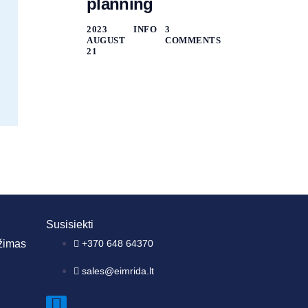
planning
2023
INFO
3
AUGUST
COMMENTS
21
Susisiekti
ežimas
+370 648 64370
sales@eimrida.lt