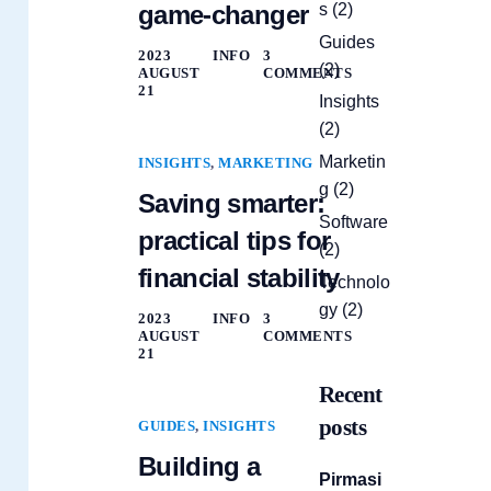
s
(2)
game-changer
Guides
2023
INFO
3
(2)
AUGUST
COMMENTS
21
Insights
(2)
Marketin
INSIGHTS
,
MARKETING
g
(2)
Saving smarter:
Software
practical tips for
(2)
financial stability
Technolo
gy
(2)
2023
INFO
3
AUGUST
COMMENTS
21
Recent
posts
GUIDES
,
INSIGHTS
Building a
Pirmasi