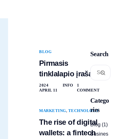
BLOG
Search
Pirmasis
tinklalapio įrašas!
2024
INFO
1
APRIL 11
COMMENT
Catego
ries
MARKETING
,
TECHNOLOGY
The rise of digital
Blog
(1)
wallets: a fintech
Busines