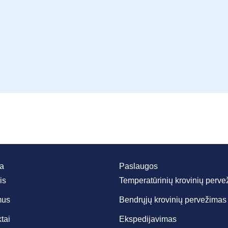
da
Paslaugos
is
Temperatūrinių krovinių perv
mus
Bendrųjų krovinių pervežimas
tai
Ekspedijavimas