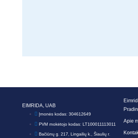
Eimri
EIMRIDA, UAB
Pradin
Įmonės kodas: 304612649
Apie 
PVM mokėtojo kodas: LT100011113011
Kontak
Bačiūnų g. 217, Lingailių k., Šiaulių r.