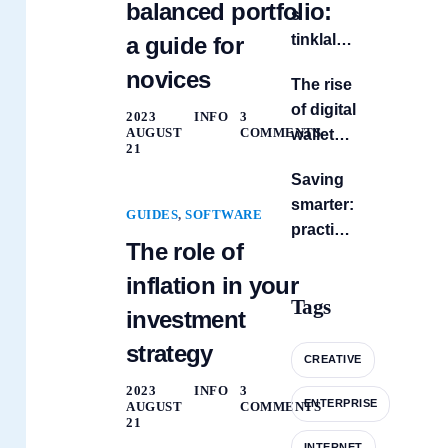
balanced portfolio:
s
tinklalap
a guide for
io
novices
The rise
įrašas!
of digital
2023
INFO
3
AUGUST
COMMENTS
wallets:
21
a fintech
Saving
game-
smarter:
changer
GUIDES
,
SOFTWARE
practical
The role of
tips for
financial
inflation in your
Tags
stability
investment
strategy
CREATIVE
2023
INFO
3
ENTERPRISE
AUGUST
COMMENTS
21
INTERNET