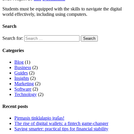
Students must be equipped with the skills to navigate the digital
world effectively, including using computers.
Search
Search for:
Categories
Blog
(1)
Business
(2)
Guides
(2)
Insights
(2)
Marketing
(2)
Software
(2)
Technology
(2)
Recent posts
Pirmasis tinklalapio įrašas!
The rise of digital wallets: a fintech game-changer
Saving smarter: practical tips for financial stability