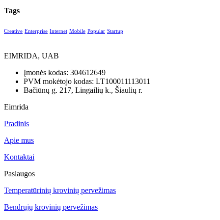
Tags
Creative
Enterprise
Internet
Mobile
Popular
Startup
EIMRIDA, UAB
Įmonės kodas: 304612649
PVM mokėtojo kodas: LT100011113011
Bačiūnų g. 217, Lingailių k., Šiaulių r.
Eimrida
Pradinis
Apie mus
Kontaktai
Paslaugos
Temperatūrinių krovinių pervežimas
Bendrųjų krovinių pervežimas